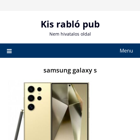
Skip
to
content
Kis rabló pub
Nem hivatalos oldal
Menu
samsung galaxy s