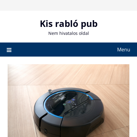
Skip
to
content
Kis rabló pub
Nem hivatalos oldal
Menu