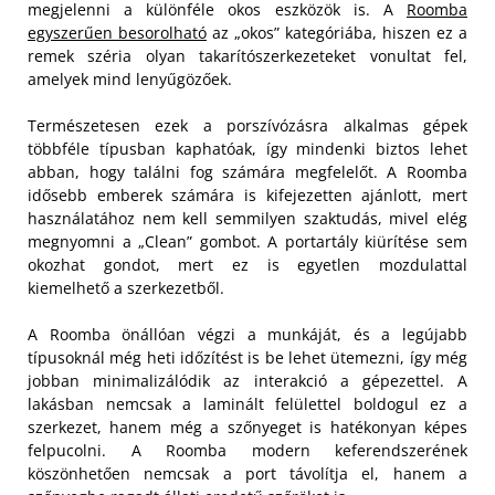
megjelenni a különféle okos eszközök is. A
Roomba
egyszerűen besorolható
az „okos” kategóriába, hiszen ez a
remek széria olyan takarítószerkezeteket vonultat fel,
amelyek mind lenyűgözőek.
Természetesen ezek a porszívózásra alkalmas gépek
többféle típusban kaphatóak, így mindenki biztos lehet
abban, hogy találni fog számára megfelelőt. A Roomba
idősebb emberek számára is kifejezetten ajánlott, mert
használatához nem kell semmilyen szaktudás, mivel elég
megnyomni a „Clean” gombot. A portartály kiürítése sem
okozhat gondot, mert ez is egyetlen mozdulattal
kiemelhető a szerkezetből.
A Roomba önállóan végzi a munkáját, és a legújabb
típusoknál még heti időzítést is be lehet ütemezni, így még
jobban minimalizálódik az interakció a gépezettel. A
lakásban nemcsak a laminált felülettel boldogul ez a
szerkezet, hanem még a szőnyeget is hatékonyan képes
felpucolni. A Roomba modern keferendszerének
köszönhetően nemcsak a port távolítja el, hanem a