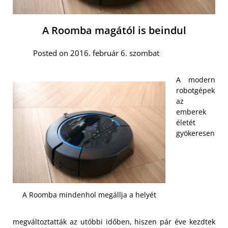
A Roomba magától is beindul
Posted on 2016. február 6. szombat
A modern
robotgépek
az
emberek
életét
gyökeresen
A Roomba mindenhol megállja a helyét
megváltoztatták az utóbbi időben, hiszen pár éve kezdtek