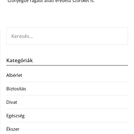
szőnyegbe ragadt állati eredetű szőröket is.
KERESÉS:
Kategóriák
Albérlet
Biztosítás
Divat
Egészség
Ékszer