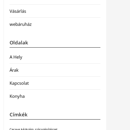
Vásárlás
webáruház
Oldalak
A Hely
Árak
Kapcsolat
Konyha
Címkék
Cerave kézkrém
szárazépítészet