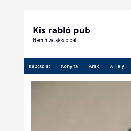
Skip
to
content
Kis rabló pub
Nem hivatalos oldal
Kapcsolat
Konyha
Árak
A Hely