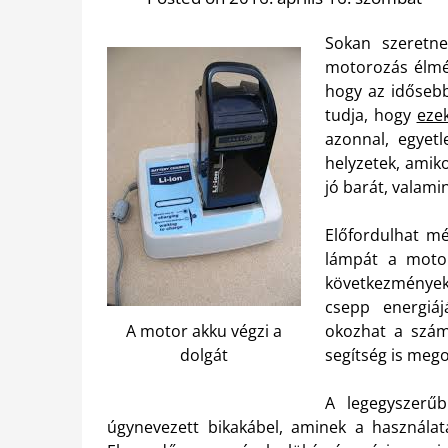
Sokan szeretne
motorozás élmény
hogy az idősebb
tudja, hogy
eze
azonnal, egyet
helyzetek, amik
jó barát, valami
Előfordulhat mé
lámpát a motor
következményekk
csepp energiáj
A motor akku végzi a
okozhat a szám
dolgát
segítség is meg
A legegyszerű
úgynevezett bikakábel, aminek a használatá