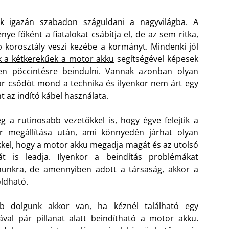
k igazán szabadon száguldani a nagyvilágba. A
e főként a fiatalokat csábítja el, de az sem ritka,
 korosztály veszi kezébe a kormányt. Mindenki jól
k a kétkerekűek a motor akku
segítségével képesek
len pöccintésre beindulni. Vannak azonban olyan
or csődöt mond a technika és ilyenkor nem árt egy
nt az indító kábel használata.
g a rutinosabb vezetőkkel is, hogy égve felejtik a
 megállítása után, ami könnyedén járhat olyan
el, hogy a motor akku megadja magát és az utolsó
át is leadja. Ilyenkor a beindítás problémákat
unkra, de amennyiben adott a társaság, akkor a
oldható.
bb dolgunk akkor van, ha kéznél található egy
val pár pillanat alatt beindítható a motor akku.