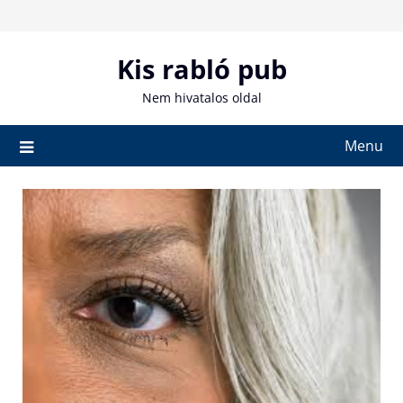
Skip
to
content
Kis rabló pub
Nem hivatalos oldal
Menu