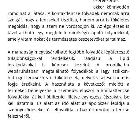
szervezetbe,
akkor könnyedén
romolhat a látása. A kontaktlencse folyadék nemcsak arra
szolgál, hogy a lencséket tisztítsa, hanem arra is tökéletes
megoldás, hogy a szem ne vörösödjön ki. Az égő érzés is
távoltartható egy megfelelő minőségű ápoló folyadékkal,
amely vitaminokat és természetes összetevőket tartalmaz.
A manapság megvásárolható legtöbb folyadék légáteresztő
tulajdonságokkal rendelkezik, ráadásul a lipid
lerakódásokat is képesek kezelni. A proptika.hu
webáruházban megtalálható folyadékok a lágy szilikon-
hidrogél lencsékhez is tökéletesek, melyek viselését nem is
fogja érzékelni. A használata a következő: mielőtt a
terméket behelyezné a szemébe, először a kontaktlencse
folyadékkal át kell öblítenie, illetve egy egész éjszakára be
kell áztatnia. Ez alatt az idő alatt az ápolószer leoldja a
szennyeződéseket és eltávolítja a baktériumokat a lencse
felszínéről.