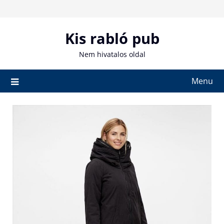
Skip
to
content
Kis rabló pub
Nem hivatalos oldal
Menu