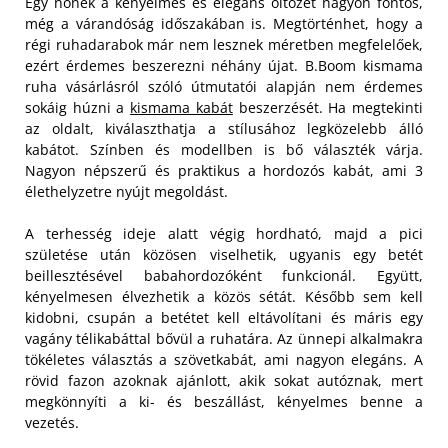
Egy nőnek a kényelmes és elegáns öltözet nagyon fontos,
még a várandóság időszakában is. Megtörténhet, hogy a
régi ruhadarabok már nem lesznek méretben megfelelőek,
ezért érdemes beszerezni néhány újat. B.Boom kismama
ruha vásárlásról szóló útmutatói alapján nem érdemes
sokáig húzni a
kismama kabát
beszerzését. Ha megtekinti
az oldalt, kiválaszthatja a stílusához legközelebb álló
kabátot. Színben és modellben is bő választék várja.
Nagyon népszerű és praktikus a hordozós kabát, ami 3
élethelyzetre nyújt megoldást.
A terhesség ideje alatt végig hordható, majd a pici
születése után közösen viselhetik, ugyanis egy betét
beillesztésével babahordozóként funkcionál. Együtt,
kényelmesen élvezhetik a közös sétát. Később sem kell
kidobni, csupán a betétet kell eltávolítani és máris egy
vagány télikabáttal bővül a ruhatára. Az ünnepi alkalmakra
tökéletes választás a szövetkabát, ami nagyon elegáns. A
rövid fazon azoknak ajánlott, akik sokat autóznak, mert
megkönnyíti a ki- és beszállást, kényelmes benne a
vezetés.