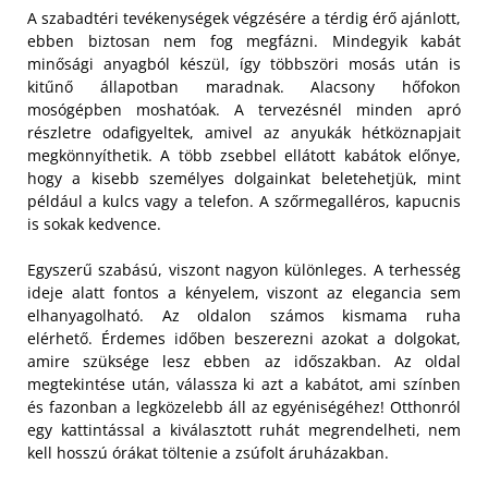
A szabadtéri tevékenységek végzésére a térdig érő ajánlott,
ebben biztosan nem fog megfázni. Mindegyik kabát
minősági anyagból készül, így többszöri mosás után is
kitűnő állapotban maradnak. Alacsony hőfokon
mosógépben moshatóak. A tervezésnél minden apró
részletre odafigyeltek, amivel az anyukák hétköznapjait
megkönnyíthetik. A több zsebbel ellátott kabátok előnye,
hogy a kisebb személyes dolgainkat beletehetjük, mint
például a kulcs vagy a telefon. A szőrmegalléros, kapucnis
is sokak kedvence.
Egyszerű szabású, viszont nagyon különleges. A terhesség
ideje alatt fontos a kényelem, viszont az elegancia sem
elhanyagolható. Az oldalon számos kismama ruha
elérhető. Érdemes időben beszerezni azokat a dolgokat,
amire szüksége lesz ebben az időszakban. Az oldal
megtekintése után, válassza ki azt a kabátot, ami színben
és fazonban a legközelebb áll az egyéniségéhez! Otthonról
egy kattintással a kiválasztott ruhát megrendelheti, nem
kell hosszú órákat töltenie a zsúfolt áruházakban.