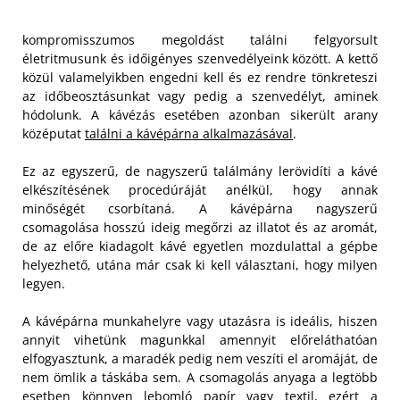
kompromisszumos megoldást találni felgyorsult
életritmusunk és időigényes szenvedélyeink között. A kettő
közül valamelyikben engedni kell és ez rendre tönkreteszi
az időbeosztásunkat vagy pedig a szenvedélyt, aminek
hódolunk. A kávézás esetében azonban sikerült arany
középutat
találni a kávépárna alkalmazásával
.
Ez az egyszerű, de nagyszerű találmány lerövidíti a kávé
elkészítésének procedúráját anélkül, hogy annak
minőségét csorbítaná. A kávépárna nagyszerű
csomagolása hosszú ideig megőrzi az illatot és az aromát,
de az előre kiadagolt kávé egyetlen mozdulattal a gépbe
helyezhető, utána már csak ki kell választani, hogy milyen
legyen.
A kávépárna munkahelyre vagy utazásra is ideális, hiszen
annyit vihetünk magunkkal amennyit előreláthatóan
elfogyasztunk, a maradék pedig nem veszíti el aromáját, de
nem ömlik a táskába sem. A csomagolás anyaga a legtöbb
esetben könnyen lebomló papír vagy textil, ezért a