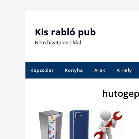
Skip
to
content
Kis rabló pub
Nem hivatalos oldal
Kapcsolat
Konyha
Árak
A Hely
hutogep