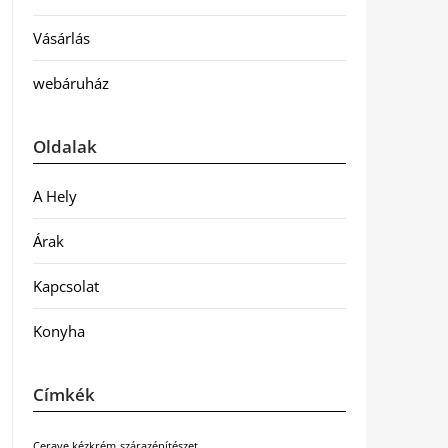
Vásárlás
webáruház
Oldalak
A Hely
Árak
Kapcsolat
Konyha
Címkék
Cerave kézkrém
szárazépítészet