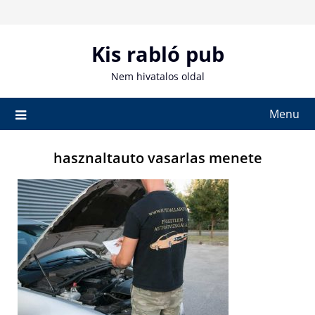
Skip
to
content
Kis rabló pub
Nem hivatalos oldal
Menu
hasznaltauto vasarlas menete