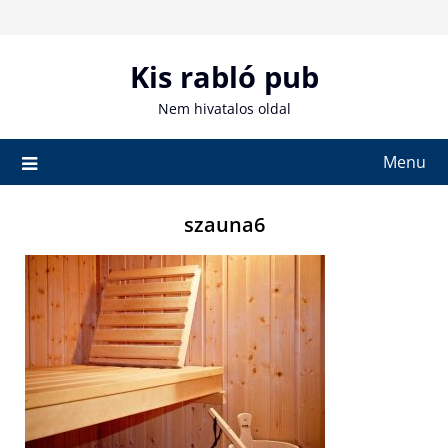
Skip
to
content
Kis rabló pub
Nem hivatalos oldal
Menu
szauna6