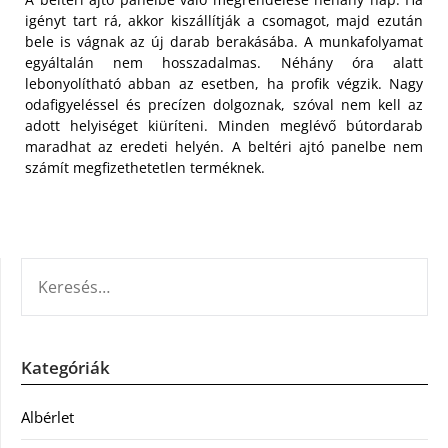
igényt tart rá, akkor kiszállítják a csomagot, majd ezután
bele is vágnak az új darab berakásába. A munkafolyamat
egyáltalán nem hosszadalmas. Néhány óra alatt
lebonyolítható abban az esetben, ha profik végzik. Nagy
odafigyeléssel és precízen dolgoznak, szóval nem kell az
adott helyiséget kiüríteni. Minden meglévő bútordarab
maradhat az eredeti helyén. A beltéri ajtó panelbe nem
számít megfizethetetlen terméknek.
KERESÉS:
Kategóriák
Albérlet