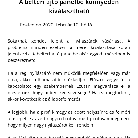
A beltéri ajtó panelbe könnyedén
kiválasztható
Posted on 2020. február 10. hétfő
Sokaknak gondot jelent a nyílászárók vásárlása. A
probléma minden esetben a méret kiválasztása során
jelentkezik. A
beltéri ajtó panelbe akár egyedi
méretben is
beszerezhető.
Ha a régi nyílászáró nem működik megfelelően vagy már
unja, akkor mihamarabb intézkedjen! Először vegye fel a
kapcsolatot egy szakemberrel! Ezután magyarázza el a
mesternek, hogy miben kér segítséget! Ha ez megtörtént,
akkor következik az állapotfelmérés.
A legjobb, ha a profi kimegy az adott helyszínre és felméri
a terepet. Ez azért nagyon fontos, mert pontosan megméri,
hogy milyen nagy nyílászárót kell rendelni.
A beltéri ajtó panelbe való megrendelése néhány nap. Ha