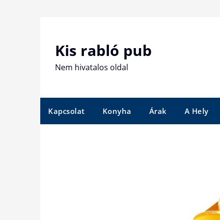
Skip
to
content
Kis rabló pub
Nem hivatalos oldal
Kapcsolat
Konyha
Árak
A Hely