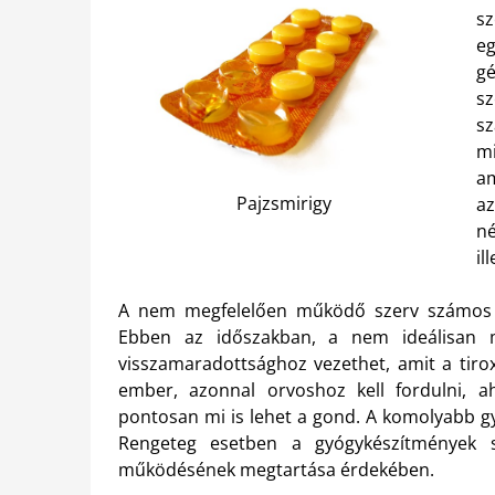
sz
eg
g
s
s
m
am
Pajzsmirigy
az
né
il
A nem megfelelően működő szerv számos be
Ebben az időszakban, a nem ideálisan mű
visszamaradottsághoz vezethet, amit a tirox
ember, azonnal orvoshoz kell fordulni, ah
pontosan mi is lehet a gond. A komolyabb g
Rengeteg esetben a gyógykészítmények s
működésének megtartása érdekében.