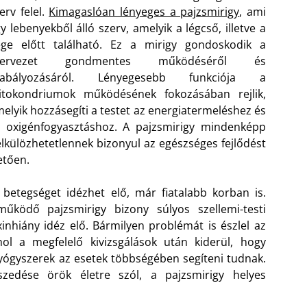
erv felel.
Kimagaslóan lényeges a pajzsmirigy
, ami
y lebenyekből álló szerv, amelyik a légcső, illetve a
ége előtt található. Ez a mirigy gondoskodik a
zervezet gondmentes működéséről és
zabályozásáról. Lényegesebb funkciója a
itokondriumok működésének fokozásában rejlik,
elyik hozzásegíti a testet az energiatermeléshez és
 oxigénfogyasztáshoz. A pajzsmirigy mindenképp
lkülözhetetlennek bizonyul az egészséges fejlődést
letően.
tegséget idézhet elő, már fiatalabb korban is.
ködő pajzsmirigy bizony súlyos szellemi-testi
inhiány idéz elő. Bármilyen problémát is észlel az
ol a megfelelő kivizsgálások után kiderül, hogy
yógyszerek az esetek többségében segíteni tudnak.
zedése örök életre szól, a pajzsmirigy helyes