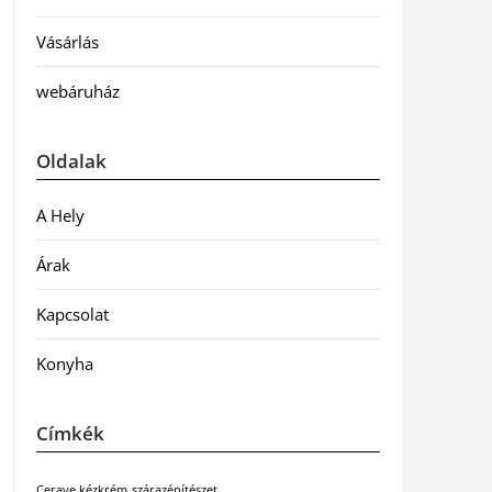
Vásárlás
webáruház
Oldalak
A Hely
Árak
Kapcsolat
Konyha
Címkék
Cerave kézkrém
szárazépítészet